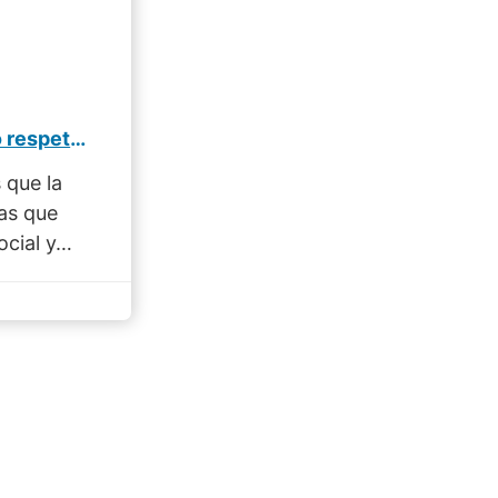
El trabajo sobre la comunidad, clave para un acompañamiento respetuoso en salud…
 que la
nas que
ocial y…